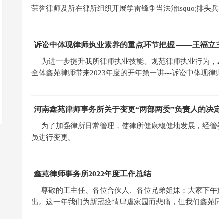
荣誉律师及所在律所组织开展学雷锋争当法治lsquo;排头兵rs
诉讼中体现律师执业素养的重点环节把握 ——王福立主
为进一步提升我所律师执业技能、规范律师执业行为，2
全体鑫苑律师带来2023年度的开年第一讲---诉讼中体现
河南鑫苑律师事务所关于变更“两部两委”负责人的决
为了加强律所日常管理，使律所健康稳健地发展，经管
员进行变更。
鑫苑律师事务所2022年度工作总结
尊敬的王主任、各位合伙人、各位兄弟姐妹：大家下午好
出。这一年我们为新冠疫情肆虐家园而悲痛，但我们鑫苑