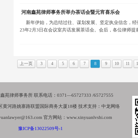
河南鑫苑律师事务所举办茶话会暨元宵喜乐会
新年伊始，为总结过往、谋划发展、坚定执业信念，经
23年2月3日在会议室共话发展茶话会。会后，各位律师提
上一页
3
4
5
6
7
8
9
10
11
律师事务所 联系电话：0371—65727333 /65727555
区黄河路姚寨路联盟国际商务大厦18楼 技术支持：中龙网络
nlawyer@163.com 官方网站：www.xinyuanlvshi.com
豫ICP备13022509号-1