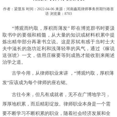
作者：梁显东 时间：2022-04-06 来源：
河南鑫苑律师事务所期刊卷首
语
浏览量：8703
“博观而约取，厚积而薄发” 即在博览群书时要汲
取书中的要领和精髓，从大量的知识或材料积累中提
炼出精华部分再著书立说。这是苏轼有感于当时士大
夫中滋长的急功近利和浅薄轻率的风气，通过《稼说
送张琥》一文，借用庄稼要等到成熟才能收割来阐述
治学之道。
古学今用，从律师职业来讲 ，“博观约取，厚积薄
发”应该成为每个律师的座右铭。
古往今来，但凡有成就者，无不在广博地学习，
厚厚地积累，而后精彩绽放。律师职业本身是一个需
要不断学习不断积累的职业，随着社会经济发展和全