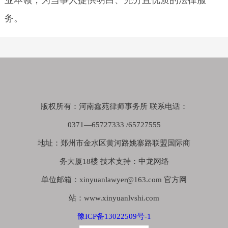
业本领，为当事人提供明白、充分且优质的法律服
务。
版权所有：河南鑫苑律师事务所 联系电话：
0371—65727333 /65727555
地址：郑州市金水区黄河路姚寨路联盟国际商
务大厦18楼 技术支持：中龙网络
单位邮箱：xinyuanlawyer@163.com 官方网
站：www.xinyuanlvshi.com
豫ICP备13022509号-1