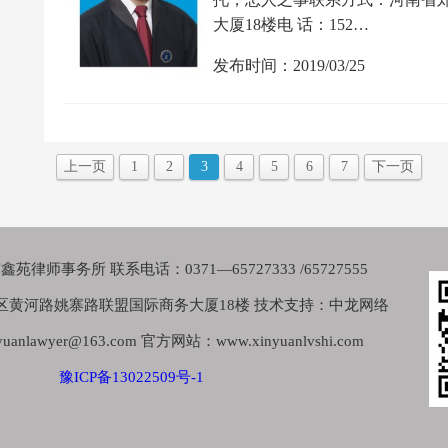
大厦18楼电 话：152…
发布时间：2019/03/25
上一页
1
2
3
4
5
6
7
下一页
律师事务所 联系电话：0371—65727333 /65727555
区黄河路姚寨路联盟国际商务大厦18楼 技术支持：中龙网络
nlawyer@163.com 官方网站：www.xinyuanlvshi.com
豫ICP备13022509号-1