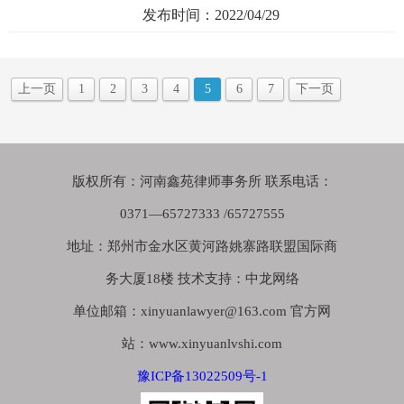
发布时间：2022/04/29
上一页
1
2
3
4
5
6
7
下一页
版权所有：河南鑫苑律师事务所 联系电话：
0371—65727333 /65727555
地址：郑州市金水区黄河路姚寨路联盟国际商
务大厦18楼 技术支持：中龙网络
单位邮箱：xinyuanlawyer@163.com 官方网
站：www.xinyuanlvshi.com
豫ICP备13022509号-1