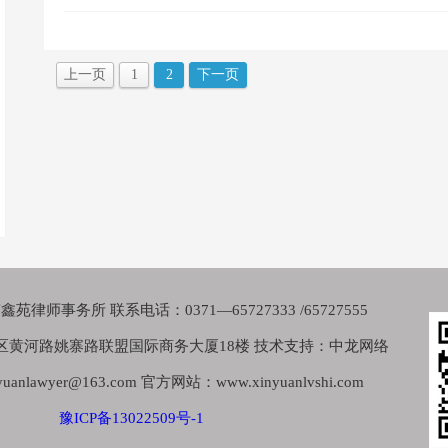
上一页
1
2
下一页
律师事务所 联系电话：0371—65727333 /65727555
区黄河路姚寨路联盟国际商务大厦18楼 技术支持：中龙网络
nlawyer@163.com 官方网站：www.xinyuanlvshi.com
豫ICP备13022509号-1