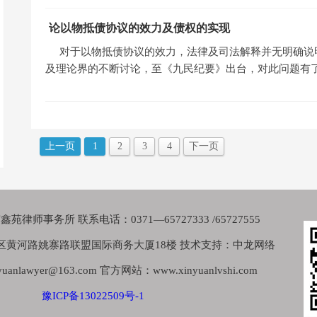
论以物抵债协议的效力及债权的实现
对于以物抵债协议的效力，法律及司法解释并无明确说
及理论界的不断讨论，至《九民纪要》出台，对此问题有
上一页
1
2
3
4
下一页
律师事务所 联系电话：0371—65727333 /65727555
区黄河路姚寨路联盟国际商务大厦18楼 技术支持：中龙网络
nlawyer@163.com 官方网站：www.xinyuanlvshi.com
豫ICP备13022509号-1