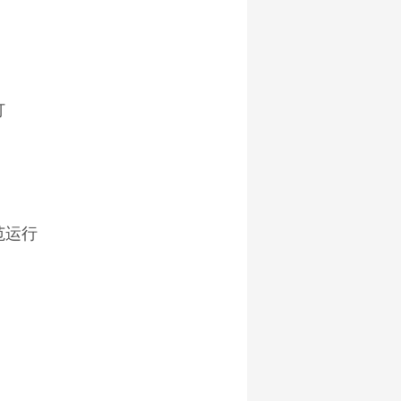
订
范运行