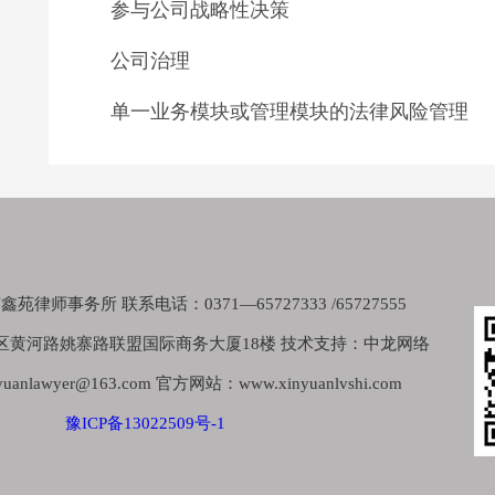
参与公司战略性决策
公司治理
单一业务模块或管理模块的法律风险管理
律师事务所 联系电话：0371—65727333 /65727555
区黄河路姚寨路联盟国际商务大厦18楼 技术支持：中龙网络
nlawyer@163.com 官方网站：www.xinyuanlvshi.com
豫ICP备13022509号-1