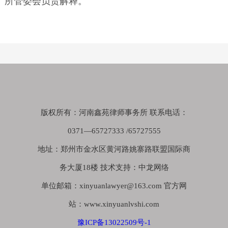
所管委会负责解释。
版权所有：河南鑫苑律师事务所 联系电话：
0371—65727333 /65727555
地址：郑州市金水区黄河路姚寨路联盟国际商
务大厦18楼 技术支持：中龙网络
单位邮箱：xinyuanlawyer@163.com 官方网
站：www.xinyuanlvshi.com
豫ICP备13022509号-1