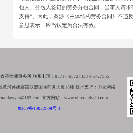
包人、分包人签订的劳务分包合同，当事人请求
支持”。因此，案涉《主体结构劳务合同》不违
意思表示，应当认定为合法有效。
律师事务所 联系电话：0371—65727333 /65727555
区黄河路姚寨路联盟国际商务大厦18楼 技术支持：中龙网络
nlawyer@163.com 官方网站：www.xinyuanlvshi.com
豫ICP备13022509号-1