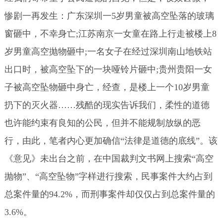
惨剧一再发生：广东深圳一5岁男童被高空坠落的玻璃
窗砸中，不幸身亡;江苏南京一女童在路上行走被楼上8
岁男童高空抛物砸中;一名女子在经过深圳南山地铁站
出口时，被高空坠下的一块哑铃片砸中;贵州贵阳一女
子被高空坠物砸中身亡，经查，是楼上一个10岁男童
扔下的灭火器……残酷的现实告诉我们，柔性的道德
也许能约束有良知的公民，但并不能规制放纵的恶
行，由此，笔者内心更加确信“法律是道德的底线”。该
《意见》未出台之前，在中国裁判文书网上搜索“高空
抛物”、“高空坠物”字样进行搜索，民事案件大约占到
总案件量的94.2%，而刑事案件却仅仅占到总案件量的
3.6%。