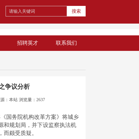
搜索
招聘英才
联系我们
之争议分析
来源：
本站
浏览量：2637
8年《国务院机构改革方案》将城乡
源和规划局，并下设监察执法机
，而颇受质疑。